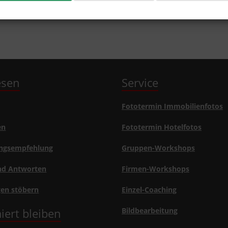
lesen
Service
Fototermin Immobilienfotos
en
Fototermin Hotelfotos
ngsempfehlung
Gruppen-Workshops
nd Antworten
Firmen-Workshops
gen stöbern
Einzel-Coaching
iert bleiben
Bildbearbeitung