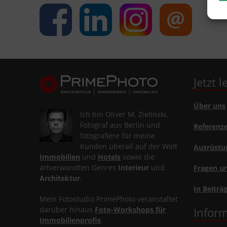
Jetzt 
Über uns
Ich bin Oliver M. Zielinski,
Fotograf aus Berlin und
Referenz
fotografiere für meine
Kunden überall auf der Welt
Ausrüstu
Immobilien
und
Hotels
sowie die
artverwandten Genres
Interieur
und
Fragen u
Architektur
.
In Beiträ
Mein Fotostudio PrimePhoto veranstaltet
darüber hinaus
Foto-Workshops für
Inform
Immobilienprofis
.