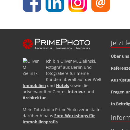
Jetzt 
Über uns
Ich bin Oliver M. Zielinski,
Fotograf aus Berlin und
Referenz
fotografiere für meine
Kunden überall auf der Welt
Ausrüstu
Immobilien
und
Hotels
sowie die
artverwandten Genres
Interieur
und
Fragen u
Architektur
.
In Beiträ
Mein Fotostudio PrimePhoto veranstaltet
darüber hinaus
Foto-Workshops für
Inform
Immobilienprofis
.