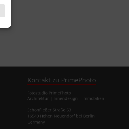
Kontakt zu PrimePhoto
Fotostudio
PrimePhoto
Architektur | Innendesign | Immobilien
Schönfließer Straße 53
16540
Hohen Neuendorf
bei Berlin
Germany