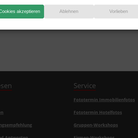
EN?
Cookies akzeptieren
Ablehnen
Vorlieben
lesen
Service
Fototermin Immobilienfotos
en
Fototermin Hotelfotos
ngsempfehlung
Gruppen-Workshops
nd Antworten
Firmen-Workshops