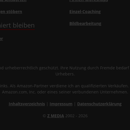
gen stöbern
Einzel-Coaching
iert bleiben
Bildbearbeitung
er
sind urheberrechtlich geschützt. Ihre Nutzung durch Fremde bedar
Urhebers.
links. Als Amazon-Partner verdiene ich an qualifizierten Verkäuf
Amazon.com, Inc. oder eines seiner verbundenen Unternehmen.
Inhaltsverzeichnis
|
Impressum
|
Datenschutzerklärung
©
Z MEDIA
2002 - 2026