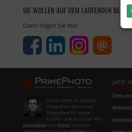
SIE WOLLEN AUF DEM LAUFENDEN BLEIB
Dann folgen Sie mir:
Jetzt 
Über uns
Ich bin Oliver M. Zielinski,
Fotograf aus Berlin und
Referenz
fotografiere für meine
Kunden überall auf der Welt
Ausrüstu
Immobilien
und
Hotels
sowie die
artverwandten Genres
Interieur
und
Fragen u