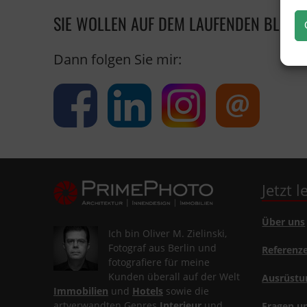
SIE WOLLEN AUF DEM LAUFENDEN BLEIB
Dann folgen Sie mir:
Jetzt 
Über uns
Ich bin Oliver M. Zielinski,
Fotograf aus Berlin und
Referenz
fotografiere für meine
Kunden überall auf der Welt
Ausrüstu
Immobilien
und
Hotels
sowie die
artverwandten Genres
Interieur
und
Fragen u