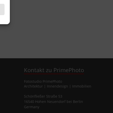
Kontakt zu PrimePhoto
Fotostudio
PrimePhoto
Architektur | Innendesign | Immobilien
Schönfließer Straße 53
16540
Hohen Neuendorf
bei Berlin
Germany