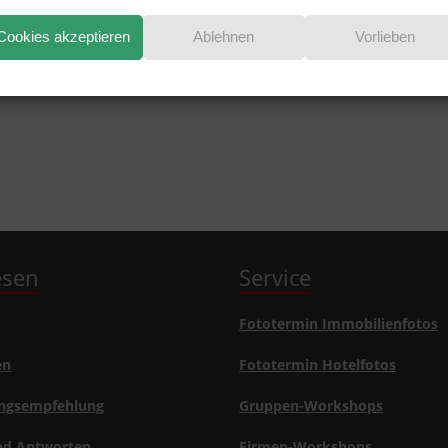
EN?
Cookies akzeptieren
Ablehnen
Vorlieben
lesen
Service
Fototermin Immobilienfotos
en
Fototermin Hotelfotos
ngsempfehlung
Gruppen-Workshops
nd Antworten
Firmen-Workshops