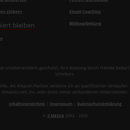
gen stöbern
Einzel-Coaching
iert bleiben
Bildbearbeitung
er
sind urheberrechtlich geschützt. Ihre Nutzung durch Fremde bedar
Urhebers.
links. Als Amazon-Partner verdiene ich an qualifizierten Verkäuf
Amazon.com, Inc. oder eines seiner verbundenen Unternehmen.
Inhaltsverzeichnis
|
Impressum
|
Datenschutzerklärung
©
Z MEDIA
2002 - 2026