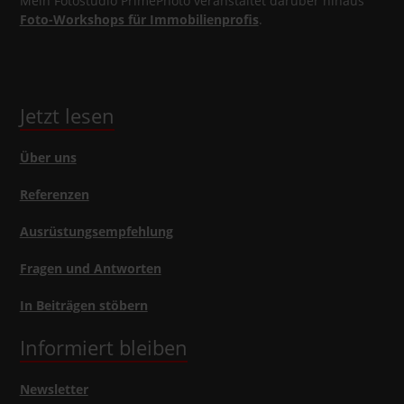
Mein Fotostudio PrimePhoto veranstaltet darüber hinaus
Foto-Workshops für Immobilienprofis
.
Jetzt lesen
Über uns
Referenzen
Ausrüstungsempfehlung
Fragen und Antworten
In Beiträgen stöbern
Informiert bleiben
Newsletter