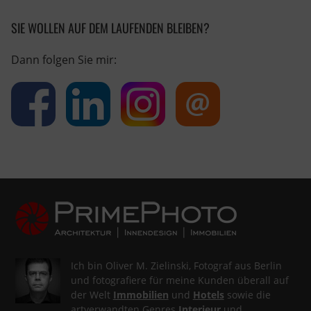
SIE WOLLEN AUF DEM LAUFENDEN BLEIBEN?
Dann folgen Sie mir:
Ich bin Oliver M. Zielinski, Fotograf aus Berlin
und fotografiere für meine Kunden überall auf
der Welt
Immobilien
und
Hotels
sowie die
artverwandten Genres
Interieur
und