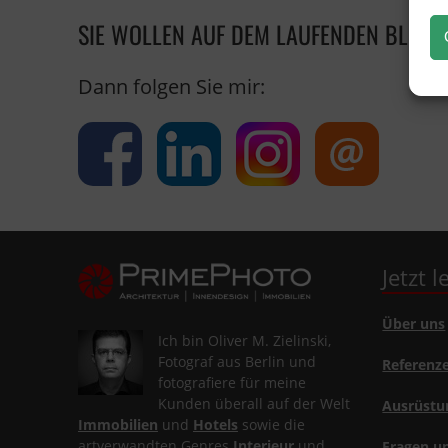
SIE WOLLEN AUF DEM LAUFENDEN BLEIB
Dann folgen Sie mir:
Jetzt 
Über uns
Ich bin Oliver M. Zielinski,
Fotograf aus Berlin und
Referenz
fotografiere für meine
Kunden überall auf der Welt
Ausrüstu
Immobilien
und
Hotels
sowie die
artverwandten Genres
Interieur
und
Fragen u