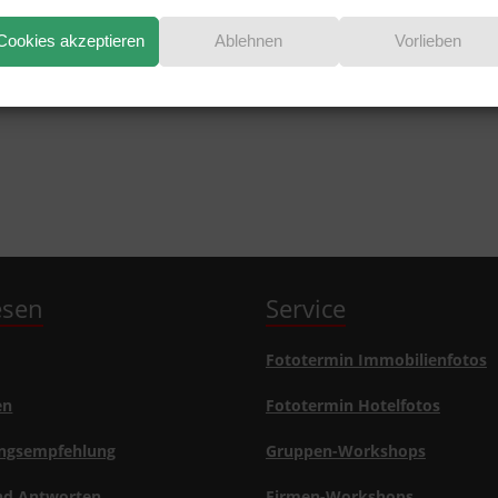
EN?
Cookies akzeptieren
Ablehnen
Vorlieben
lesen
Service
Fototermin Immobilienfotos
en
Fototermin Hotelfotos
ngsempfehlung
Gruppen-Workshops
nd Antworten
Firmen-Workshops