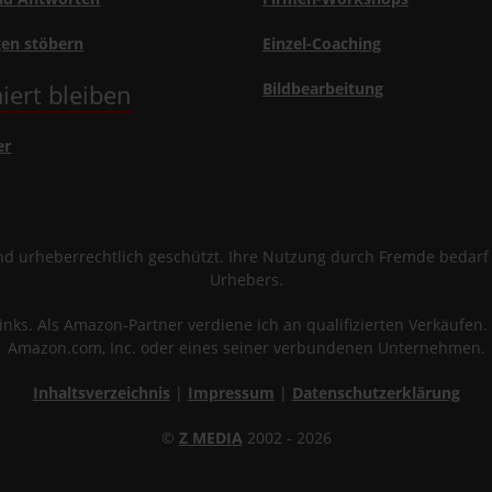
gen stöbern
Einzel-Coaching
iert bleiben
Bildbearbeitung
er
sind urheberrechtlich geschützt. Ihre Nutzung durch Fremde bedar
Urhebers.
links. Als Amazon-Partner verdiene ich an qualifizierten Verkäuf
Amazon.com, Inc. oder eines seiner verbundenen Unternehmen.
Inhaltsverzeichnis
|
Impressum
|
Datenschutzerklärung
©
Z MEDIA
2002 - 2026