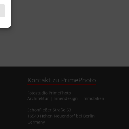
Kontakt zu PrimePhoto
Fotostudio
PrimePhoto
Architektur | Innendesign | Immobilien
Schönfließer Straße 53
16540
Hohen Neuendorf
bei Berlin
Germany