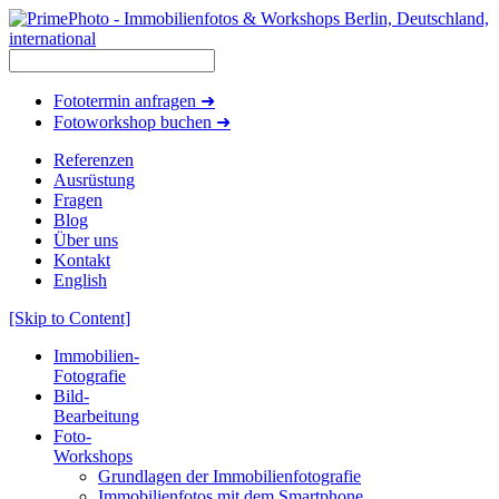
Fototermin anfragen ➜
Fotoworkshop buchen ➜
Referenzen
Ausrüstung
Fragen
Blog
Über uns
Kontakt
English
[Skip to Content]
Immobilien-
Fotografie
Bild-
Bearbeitung
Foto-
Workshops
Grundlagen der Immobilienfotografie
Immobilienfotos mit dem Smartphone