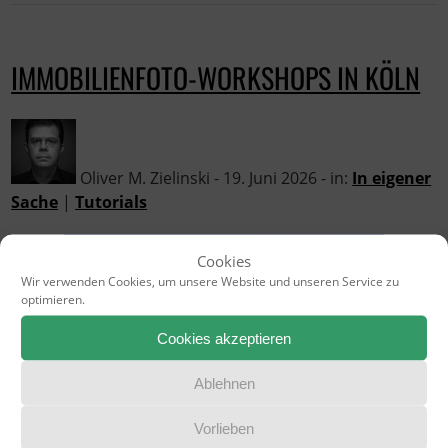
IMMOBILIENFOTO-WORKSHOPS IN KÖLN
Oliver M. Zielinski - 19. Juni 2026 - in:
In eigener
Sache
|
Tutorials
Cookies
Wir verwenden Cookies, um unsere Website und unseren Service zu
optimieren.
Cookies akzeptieren
Ablehnen
Vorlieben