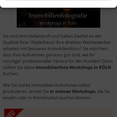
Sie sind Immobilienprofi und haben Zweifel an der
Qualität Ihrer Objektfotos? Ihre direkten Wettbewerber
arbeiten mit besseren Immobilienfotos? Sie möchten,
dass Ihre Aufnahmen genauso gut sind, wie Ihr
sonstiger professioneller Service für den Kunden? Dann
sollten Sie diese
Immobilienfoto-Workshops in KÖLN
buchen.
Wie Sie starke Immobilien-Aufnahmen selbst
produzieren, lernen Sie
in meinen Workshops
, die Sie
einzeln oder in Kombination buchen können.