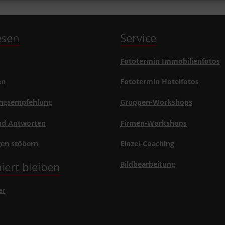
lesen
Service
Fototermin Immobilienfotos
en
Fototermin Hotelfotos
ngsempfehlung
Gruppen-Workshops
nd Antworten
Firmen-Workshops
gen stöbern
Einzel-Coaching
iert bleiben
Bildbearbeitung
er