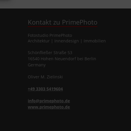
Kontakt zu PrimePhoto
Fotostudio
PrimePhoto
Architektur | Innendesign | Immobilien
Schönfließer Straße 53
16540
Hohen Neuendorf
bei Berlin
Germany
Oliver
M.
Zielinski
+49 3303 5419604
info@primephoto.de
www.primephoto.de