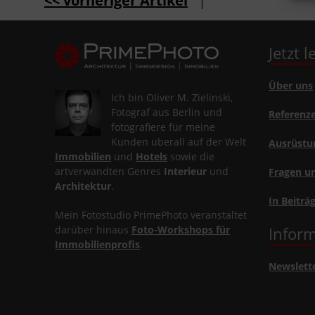
<< vorheriger Artikel
|
Jetzt 
Über uns
Ich bin Oliver M. Zielinski,
Fotograf aus Berlin und
Referenz
fotografiere für meine
Kunden überall auf der Welt
Ausrüstu
Immobilien
und
Hotels
sowie die
artverwandten Genres
Interieur
und
Fragen u
Architektur
.
In Beiträ
Mein Fotostudio PrimePhoto veranstaltet
darüber hinaus
Foto-Workshops für
Inform
Immobilienprofis
.
Newslett