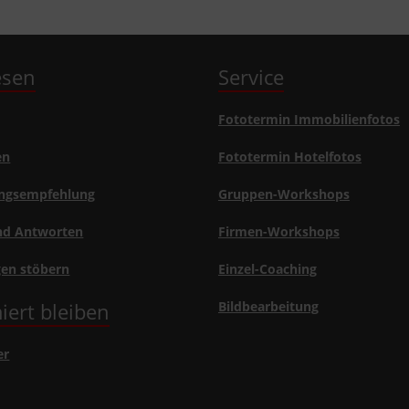
lesen
Service
Fototermin Immobilienfotos
en
Fototermin Hotelfotos
ngsempfehlung
Gruppen-Workshops
nd Antworten
Firmen-Workshops
gen stöbern
Einzel-Coaching
iert bleiben
Bildbearbeitung
er