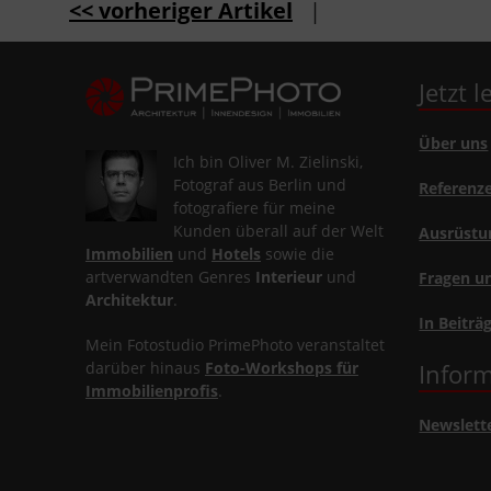
<< vorheriger Artikel
|
Jetzt 
Über uns
Ich bin Oliver M. Zielinski,
Fotograf aus Berlin und
Referenz
fotografiere für meine
Kunden überall auf der Welt
Ausrüstu
Immobilien
und
Hotels
sowie die
artverwandten Genres
Interieur
und
Fragen u
Architektur
.
In Beiträ
Mein Fotostudio PrimePhoto veranstaltet
darüber hinaus
Foto-Workshops für
Inform
Immobilienprofis
.
Newslett