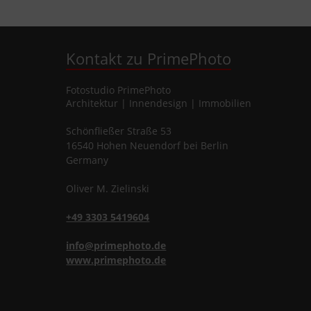
Kontakt zu PrimePhoto
Fotostudio
PrimePhoto
Architektur | Innendesign | Immobilien
Schönfließer Straße 53
16540
Hohen Neuendorf
bei Berlin
Germany
Oliver
M.
Zielinski
+49 3303 5419604
info@primephoto.de
www.primephoto.de