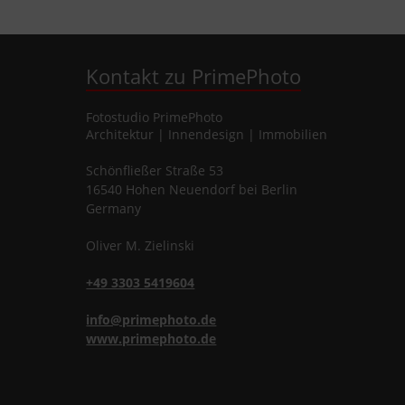
Kontakt zu PrimePhoto
Fotostudio
PrimePhoto
Architektur | Innendesign | Immobilien
Schönfließer Straße 53
16540
Hohen Neuendorf
bei Berlin
Germany
Oliver
M.
Zielinski
+49 3303 5419604
info@primephoto.de
www.primephoto.de