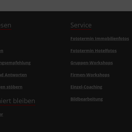
lesen
Service
Fototermin Immobilienfotos
en
Fototermin Hotelfotos
ngsempfehlung
Gruppen-Workshops
nd Antworten
Firmen-Workshops
gen stöbern
Einzel-Coaching
iert bleiben
Bildbearbeitung
er