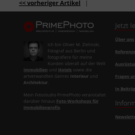
<< vorheriger Artikel
|
Jetzt 
Über uns
Ich bin Oliver M. Zielinski,
Fotograf aus Berlin und
Referenz
fotografiere für meine
Kunden überall auf der Welt
Ausrüstu
Immobilien
und
Hotels
sowie die
artverwandten Genres
Interieur
und
Fragen u
Architektur
.
In Beiträ
Mein Fotostudio PrimePhoto veranstaltet
darüber hinaus
Foto-Workshops für
Inform
Immobilienprofis
.
Newslett