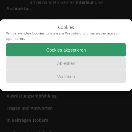
artverwandten Genres
Interieur
und
Architektur
.
Mein Fotostudio PrimePhoto veranstaltet darüber hinaus
Foto-Workshops für Immobilienprofis
.
Cookies
Wir verwenden Cookies, um unsere Website und unseren Service zu
optimieren.
Cookies akzeptieren
Jetzt lesen
Ablehnen
Über uns
Vorlieben
Referenzen
Ausrüstungsempfehlung
Fragen und Antworten
In Beiträgen stöbern