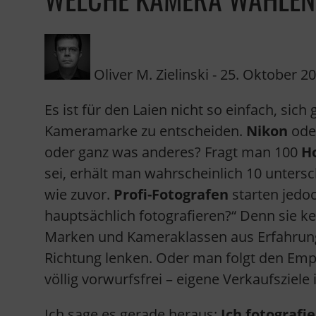
Oliver M. Zielinski
-
25. Oktober 2
Es ist für den Laien nicht so einfach, sic
Kameramarke zu entscheiden.
Nikon
ode
oder ganz was anderes? Fragt man 100
H
sei, erhält man wahrscheinlich 10 unters
wie zuvor.
Profi-Fotografen
starten jedoc
hauptsächlich fotografieren?“ Denn sie k
Marken und Kameraklassen aus Erfahrung 
Richtung lenken. Oder man folgt den Emp
völlig vorwurfsfrei – eigene Verkaufsziel
Ich sage es gerade heraus:
Ich fotografi