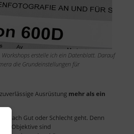
Workshops erstelle ich ein Datenblatt. Darauf
amera die Grundeinstellungen für
 zuverlässige Ausrüstung
mehr als ein
ung nach Gut oder Schlecht geht. Denn
 und Objektive sind