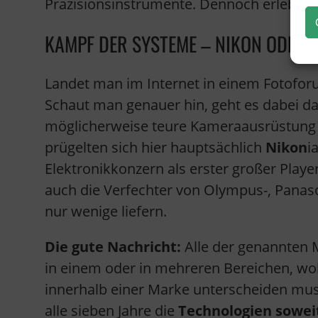
Präzisionsinstrumente. Dennoch erleben s
KAMPF DER SYSTEME – NIKON ODER 
Landet man im Internet in einem Fotoforu
Schaut man genauer hin, geht es dabei dan
möglicherweise teure Kameraausrüstung vo
prügelten sich hier hauptsächlich
Nikon
i
Elektronikkonzern als erster großer Playe
auch die Verfechter von Olympus-, Panas
nur wenige liefern.
Die gute Nachricht:
Alle der genannten
in einem oder in mehreren Bereichen, w
innerhalb einer Marke unterscheiden mu
alle sieben Jahre die
Technologien soweit