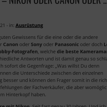
021
- in:
Ausrüstung
h guten Gewissens für die eine oder die andere
r
Canon
oder
Sony
oder
Panasonic
oder doch
L
obby-Fotografen
, welche
die beste Kamerama
chiedliche Antworten und ist damit genau so schl
h sofort die Gegenfrage: „Was willst Du denn
ennen die Unterschiede zwischen den einzelnen
besser und können den Frager somit in die rich
fehlungen der Fachverkäufer, die aber womöglic
e im Hinterkopf haben.
ere mit Nikon.
Seit fast genau 30 Jahren. Und ich