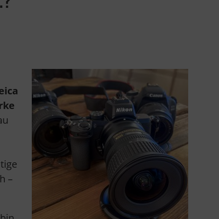
eica
rke
au
tige
h –
 bin