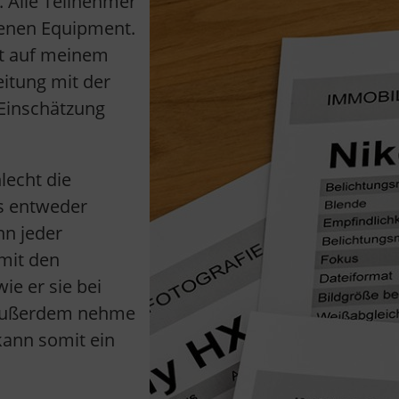
. Alle Teilnehmer
genen Equipment.
ekt auf meinem
eitung mit der
e Einschätzung
lecht die
s entweder
nn jeder
 mit den
ie er sie bei
 Außerdem nehme
kann somit ein