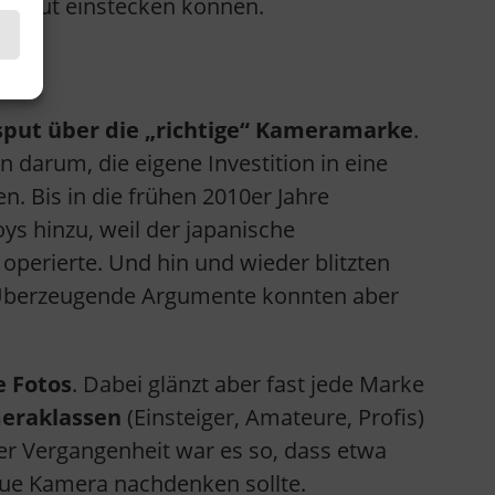
uch gut einstecken können.
sput über die „richtige“ Kameramarke
.
 darum, die eigene Investition in eine
. Bis in die frühen 2010er Jahre
ys hinzu, weil der japanische
operierte. Und hin und wieder blitzten
f. Überzeugende Argumente konnten aber
e Fotos
. Dabei glänzt aber fast jede Marke
eraklassen
(Einsteiger, Amateure, Profis)
der Vergangenheit war es so, dass etwa
ue Kamera nachdenken sollte.