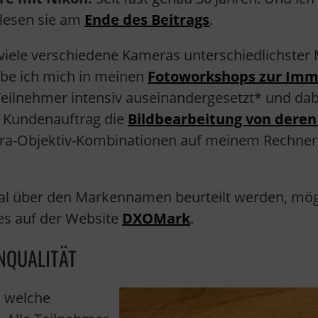
 lesen sie am
Ende des Beitrags
.
viele verschiedene Kameras unterschiedlichster
abe ich mich in meinen
Fotoworkshops zur Immo
eilnehmer intensiv auseinandergesetzt* und d
m Kundenauftrag die
Bildbearbeitung von deren
ra-Objektiv-Kombinationen auf meinem Rechner. 
l über den Markennamen beurteilt werden, möge
 es auf der Website
DXOMark
.
NQUALITÄT
, welche