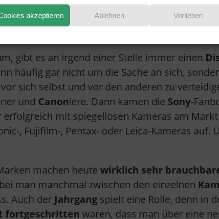
ie häufig einen rauen Alltag. Sie müssen also a
Cookies akzeptieren
Ablehnen
Vorlieben
CANON
m, gibt es an irgend einer Stelle immer einen
Di
n häufig gar nicht um die Sache an sich, sondern
r sich selbst und vor den anderen zu verteidigen
aner und
Canon
iere. Dann kamen die
Sony
-Fanbo
r erfolgreich mit spiegellosen Kameras am Markt 
onic-, Fujifilm-, Pentax- oder Leica-Kameras au
 Marken machen heute
wirklich sehr brauchbar
obei man manchmal zwischen den einzelnen
Kam
ss. Auch der
Jahrgang
spielt eine Rolle, denn in 
 fortgeschritten
waren, dass man über eine ne