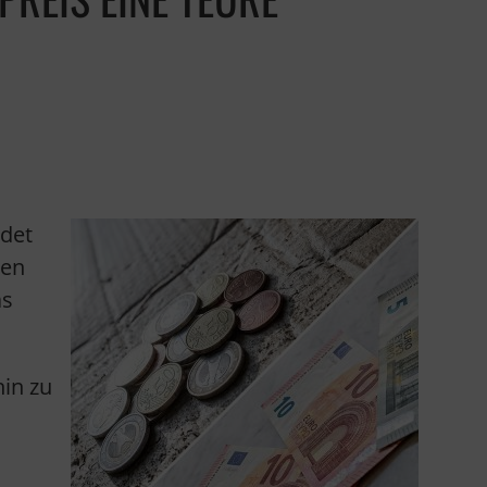
ndet
hen
as
hin zu