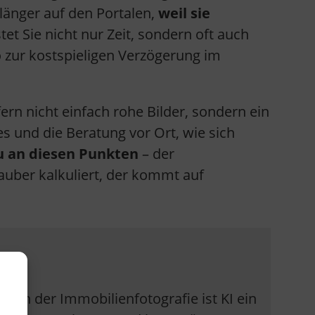
 länger auf den Portalen,
weil sie
tet Sie nicht nur Zeit, sondern oft auch
 zur kostspieligen Verzögerung im
ern nicht einfach rohe Bilder, sondern ein
s und die Beratung vor Ort, wie sich
u an diesen Punkten
– der
auber kalkuliert, der kommt auf
n. In der Immobilienfotografie ist KI ein