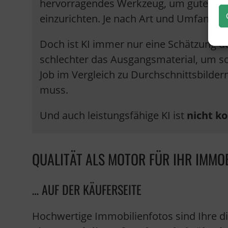
hervorragendes Werkzeug, um guten F
einzurichten. Je nach Art und Umfang d
Doch ist KI immer nur eine Schätzung der
schlechter das Ausgangsmaterial, um so
Job im Vergleich zu Durchschnittsbilder
muss.
Und auch leistungsfähige KI ist
nicht k
QUALITÄT ALS MOTOR FÜR IHR IMMO
… AUF DER KÄUFERSEITE
Hochwertige Immobilienfotos sind Ihre di