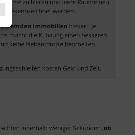
e Räume zu leeren und leere Räume neu
och gekennzeichnet werden.
us fremden Immobilien
basiert. Je
tos macht die KI häufig einen besseren
 und keine Nebentatorte bearbeiten
zungsschleifen kosten Geld und Zeit.
trachten innerhalb weniger Sekunden,
ob