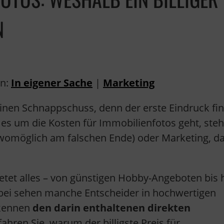
N
in:
In eigener Sache
|
Marketing
inen Schnappschuss, denn der erste Eindruck fi
s um die Kosten für Immobilienfotos geht, ste
(womöglich am falschen Ende) oder Marketing, d
etet alles – von günstigen Hobby-Angeboten bis 
Dabei sehen manche Entscheider in hochwertigen
rkennen
den darin enthaltenen direkten
fahren Sie, warum der billigste Preis für