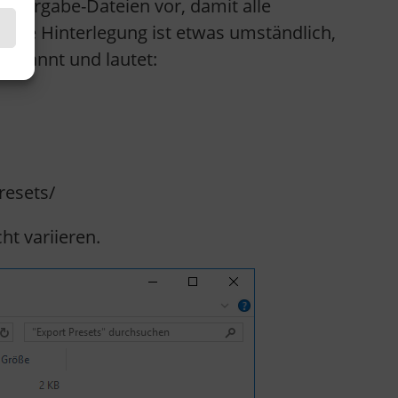
-Vorgabe-Dateien vor, damit alle
alige Hinterlegung ist etwas umständlich,
bekannt und lautet:
resets/
t variieren.