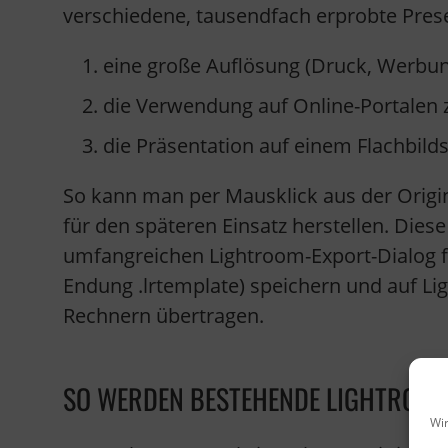
verschiedene, tausendfach erprobte Prese
eine große Auflösung (Druck, Werbu
die Verwendung auf Online-Portalen 
die Präsentation auf einem Flachbild
So kann man per Mausklick aus der Origin
für den späteren Einsatz herstellen. Die
umfangreichen Lightroom-Export-Dialog fe
Endung .lrtemplate) speichern und auf Li
Rechnern übertragen.
SO WERDEN BESTEHENDE LIGHTROOM
Wir