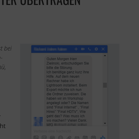
t bei
-
nü,
r
ht