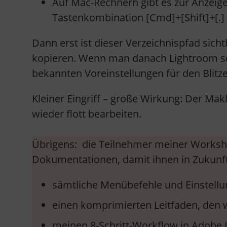
Auf Mac-Rechnern gibt es zur Anzeige
Tastenkombination [Cmd]+[Shift]+[.] 
Dann erst ist dieser Verzeichnispfad sic
kopieren. Wenn man danach Lightroom sch
bekannten Voreinstellungen für den Blitze
Kleiner Eingriff – große Wirkung: Der Makl
wieder flott bearbeiten.
Übrigens: die Teilnehmer meiner Worksho
Dokumentationen, damit ihnen in Zukunft
sämtliche Menübefehle und Einstellun
einen komprimierten Leitfaden, den
meinen 8-Schritt-Workflow in Adobe 