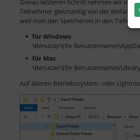
Genau letzteren Schritt nehmen wir im R
Teilnehmer gleichzeitig von der einfachen
weil man den Speicherort in den Tiefen d
für Windows
\Benutzer\(Ihr Benutzername)\AppDa
für Mac
\Benutzer\(Ihr Benutzername)/Librar
Auf älteren Betriebssystem- oder Lightro