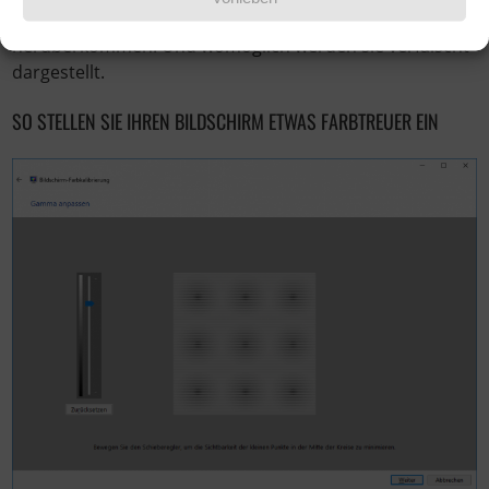
das Ihre tollen Fotomotive auf jedem Bildschirm anders
herüberkommen. Und womöglich werden sie verfälscht
dargestellt.
SO STELLEN SIE IHREN BILDSCHIRM ETWAS FARBTREUER EIN