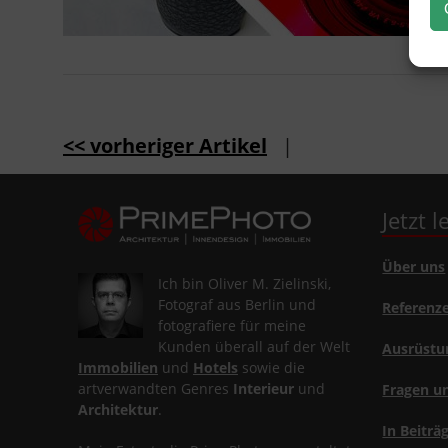
<< vorheriger Artikel
|
Jetzt 
Über uns
Ich bin Oliver M. Zielinski,
Fotograf aus Berlin und
Referenz
fotografiere für meine
Kunden überall auf der Welt
Ausrüstu
Immobilien
und
Hotels
sowie die
artverwandten Genres
Interieur
und
Fragen u
Architektur
.
In Beiträ