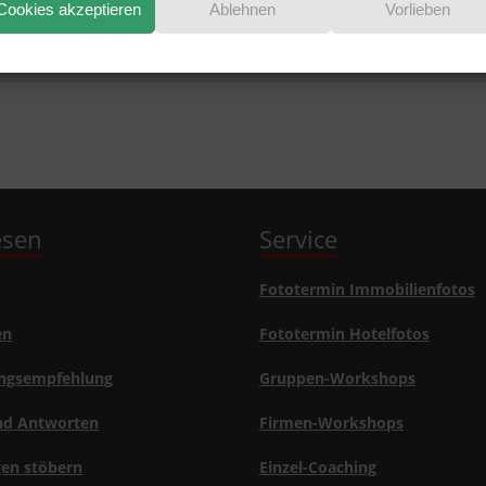
Cookies akzeptieren
Ablehnen
Vorlieben
lesen
Service
Fototermin Immobilienfotos
en
Fototermin Hotelfotos
ngsempfehlung
Gruppen-Workshops
nd Antworten
Firmen-Workshops
gen stöbern
Einzel-Coaching