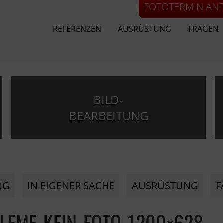
FOTOTERMIN AN
REFERENZEN
AUSRÜSTUNG
FRAGEN
BILD-
BEARBEITUNG
NG
IN EIGENER SACHE
AUSRÜSTUNG
F
LEME-KEIN-FOTO-1200×628