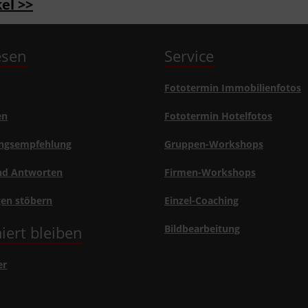
el >>
lesen
Service
Fototermin Immobilienfotos
en
Fototermin Hotelfotos
ngsempfehlung
Gruppen-Workshops
nd Antworten
Firmen-Workshops
gen stöbern
Einzel-Coaching
iert bleiben
Bildbearbeitung
er