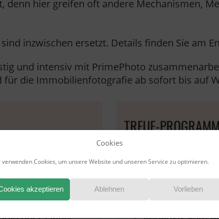
rt, denn hier greifen oft andere Mechanismen, M
ind inzwischen ersetzt. Details finden Sie am En
tig und intensiv mit PrimePhoto zusammenarbeit
 für die Immobilienfotografie ab sofort bis auf 
TREUE-PROGRAM
Cookies
für Neukunden:
Die Highlights dies
 verwenden Cookies, um unsere Website und unseren Service zu optimieren.
rag
rückwirkende Ver
Cookies akzeptieren
Ablehnen
Vorlieben
bis zu 15% Bonu
old oder Platin
abhängig vom A