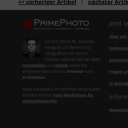
<< vorheriger Artikel
|
nächster Artik
Jetzt 
Über uns
Ich bin Oliver M. Zielinski,
Fotograf aus Berlin und
Referenz
fotografiere für meine
Kunden überall auf der Welt
Ausrüstu
Immobilien
und
Hotels
sowie die
artverwandten Genres
Interieur
und
Fragen u
Architektur
.
In Beiträ
Mein Fotostudio PrimePhoto veranstaltet
darüber hinaus
Foto-Workshops für
Inform
Immobilienprofis
.
Newslett