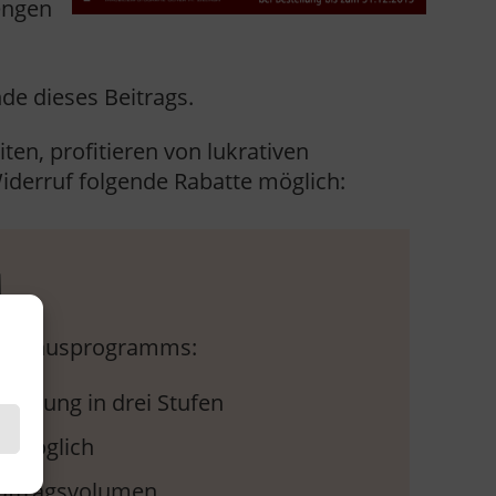
engen
de dieses Beitrags.
en, profitieren von lukrativen
Widerruf folgende Rabatte möglich:
M
es Bonusprogramms:
gütung in drei Stufen
s möglich
uftragsvolumen