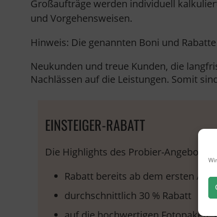
Großaufträge werden individuell kalkulie
und Vorgehensweisen.
Hinweis: Die genannten Boni und Rabatte s
Neukunden und treue Kunden, die langfris
Nachlässen auf die Leistungen. Somit sind
EINSTEIGER-RABATT
Die Highlights des Probier-Angebots 
Wir
Rabatt bereits ab dem ersten Auft
durchschnittlich 30 % Rabatt
auf die hochwertigen Fotopakete G