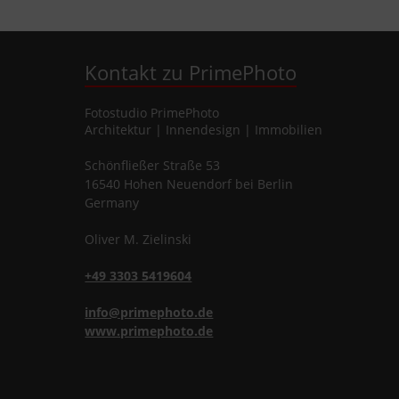
Kontakt zu PrimePhoto
Fotostudio
PrimePhoto
Architektur | Innendesign | Immobilien
Schönfließer Straße 53
16540
Hohen Neuendorf
bei Berlin
Germany
Oliver
M.
Zielinski
+49 3303 5419604
info@primephoto.de
www.primephoto.de