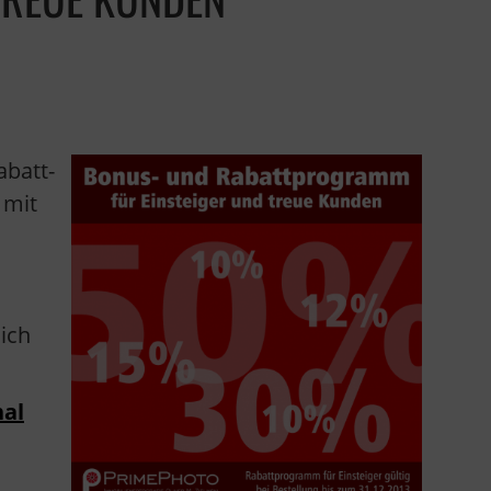
abatt-
 mit
ich
al