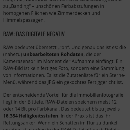
zu „Banding“ – unschönen Farbabstufungen in
homogenen Flächen wie Zimmerdecken und
Himmelspassagen.
RAW: DAS DIGITALE NEGATIV
RAW bedeutet übersetzt „roh“. Und genau das ist es: die
(nahezu)
unbearbeiteten Rohdaten
, die der
Kamerasensor im Moment der Aufnahme einfängt. Ein
RAW-Bild ist kein fertiges Foto, sondern eine Sammlung
von Informationen. Es ist die Zutatenliste für ein Sterne-
Menü, während das JPG ein gekochtes Fertiggericht ist.
Der entscheidende Vorteil für die Immobilienfotografie
liegt in der Bittiefe. RAW-Dateien speichern meist 12
oder 14 Bit pro Farbkanal. Das bedeutet bis zu jeweils
16.384 Helligkeitsstufen
. In der Praxis ist das Ihr
Rettungsanker. Wenn ein Schatten im Flur zu dunkel
geraten ist, stecken in der RAW-Datei oft noch Details,