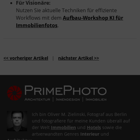
Für Visionäre:
Nutzen Sie aktuelle Techniken für effiziente
Workflows mit dem
Aufbau-Workshop KI für
Immobilienfotos
.
<< vorheriger Artikel
|
nächster Artikel >>
Ich bin Oliver M. Zielinski, Fotograf aus Berlin
und fotografiere für meine Kunden überall auf
der Welt
Immobilien
und
Hotels
sowie die
artverwandten Genres
Interieur
und