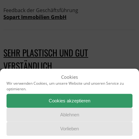
Feedback der Geschäftsführung
Sopart Immobilien GmbH
SEHR PLASTISCH UND GUT
VERSTÄNDLICH
Cookies
Wir verwenden Cookies, um unsere Website und unseren Service zu
optimieren.
Oliver M. Zielinski - 28. Oktober 2025 - in:
Cookies akzeptieren
Sehr guter Photo Workshop. Herr Zielinski erklärt
Ablehnen
wirklich sehr plastisch und gut verständlich.
Absolute Empfehlung !!!
Vorlieben
Alexander Mader