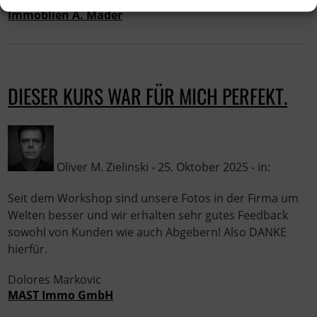
Immoblien A. Mader
DIESER KURS WAR FÜR MICH PERFEKT.
Oliver M. Zielinski - 25. Oktober 2025 - in:
Seit dem Workshop sind unsere Fotos in der Firma um
Welten besser und wir erhalten sehr gutes Feedback
sowohl von Kunden wie auch Abgebern! Also DANKE
hierfür.
Dolores Markovic
MAST Immo GmbH