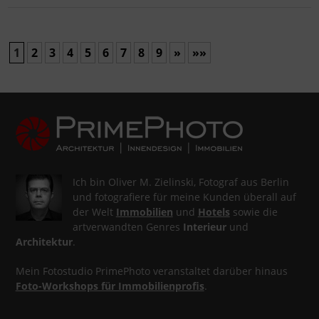
1
2
3
4
5
6
7
8
9
»
»»
Ich bin Oliver M. Zielinski, Fotograf aus Berlin
und fotografiere für meine Kunden überall auf
der Welt
Immobilien
und
Hotels
sowie die
artverwandten Genres
Interieur
und
Architektur
.
Mein Fotostudio PrimePhoto veranstaltet darüber hinaus
Foto-Workshops für Immobilienprofis
.