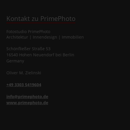
Kontakt zu PrimePhoto
Fotostudio
PrimePhoto
Architektur | Innendesign | Immobilien
Schönfließer Straße 53
16540
Hohen Neuendorf
bei Berlin
Germany
Oliver
M.
Zielinski
+49 3303 5419604
info@primephoto.de
www.primephoto.de