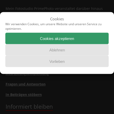
Mein Fotostudio PrimePhoto veranstaltet darüber hinaus
Foto-Workshops für Immobilienprofis
.
Cookies
Wir verwenden Cookies, um unsere Website und unseren Service zu
optimieren.
Cookies akzeptieren
Jetzt lesen
Ablehnen
Über uns
Vorlieben
Referenzen
Ausrüstungsempfehlung
Fragen und Antworten
In Beiträgen stöbern
Informiert bleiben