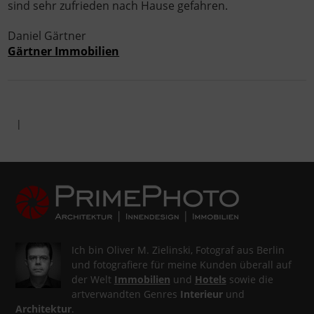
sind sehr zufrieden nach Hause gefahren.
Daniel Gärtner
Gärtner Immobilien
|
Ich bin Oliver M. Zielinski, Fotograf aus Berlin
und fotografiere für meine Kunden überall auf
der Welt
Immobilien
und
Hotels
sowie die
artverwandten Genres
Interieur
und
Architektur
.