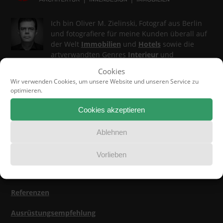
Ich bin Oliver M. Zielinski, Fotograf aus Berlin
und fotografiere für meine Kunden überall auf
der Welt
Immobilien
und
Hotels
sowie die
artverwandten Genres
Interieur
und
Architektur
.
Cookies
Wir verwenden Cookies, um unsere Website und unseren Service zu
Mein Fotostudio PrimePhoto veranstaltet darüber hinaus
optimieren.
Foto-Workshops für Immobilienprofis
.
Cookies akzeptieren
Ablehnen
Jetzt lesen
Vorlieben
Über uns
Referenzen
Ausrüstungsempfehlung