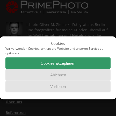
Ich bin Oliver M. Zielinski, Fotograf aus Berlin
und fotografiere für meine Kunden überall auf
der Welt
Immobilien
und
Hotels
sowie die
artverwandten Genres
Interieur
und
Cookies
Architektur
.
Wir verwenden Cookies, um unsere Website und unseren Service zu
optimieren.
Mein Fotostudio PrimePhoto veranstaltet darüber hinaus
Foto-Workshops für Immobilienprofis
.
Cookies akzeptieren
Ablehnen
Vorlieben
Jetzt lesen
Über uns
Referenzen