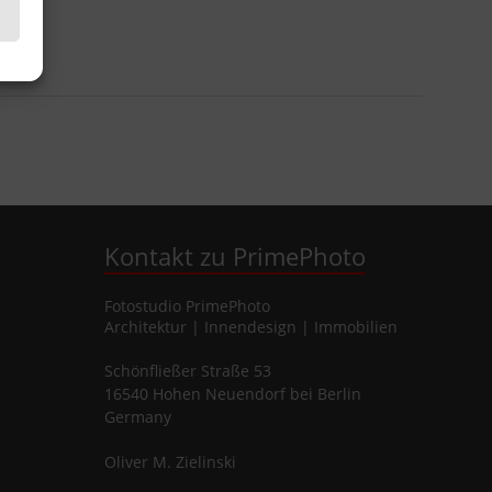
Kontakt zu PrimePhoto
Fotostudio
PrimePhoto
Architektur | Innendesign | Immobilien
Schönfließer Straße 53
16540
Hohen Neuendorf
bei Berlin
Germany
Oliver
M.
Zielinski