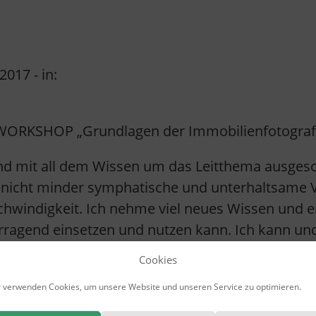
 2017
- in:
KSHOP „Grundlagen der Immobilienfotografie“ 
und mit all dem Wissen um das Leitthema ausgesc
nicht minder symphatische und unterhaltsame Vo
hwindigkeit. Ich nehme viel neues Wissen und e
vorragend einsetzen und nutzen kann. Ich kann u
empfehlen. Hätte ich immer solche Lehrer gehabt
Cookies
ch nächstes Jahr zum Workshop „Bildbearbeitung“
 verwenden Cookies, um unsere Website und unseren Service zu optimieren.