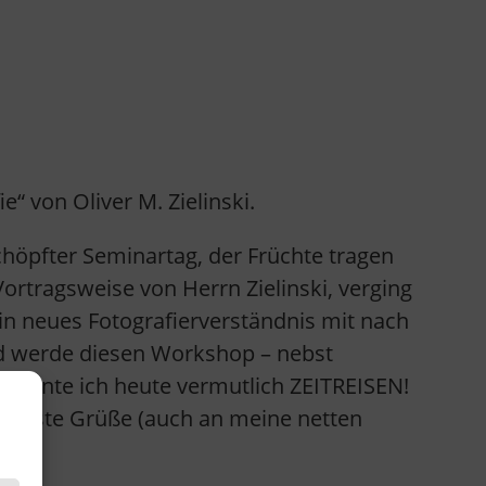
von Oliver M. Zielinski.
höpfter Seminartag, der Früchte tragen
rtragsweise von Herrn Zielinski, verging
in neues Fotografierverständnis mit nach
nd werde diesen Workshop – nebst
, könnte ich heute vermutlich ZEITREISEN!
. Beste Grüße (auch an meine netten