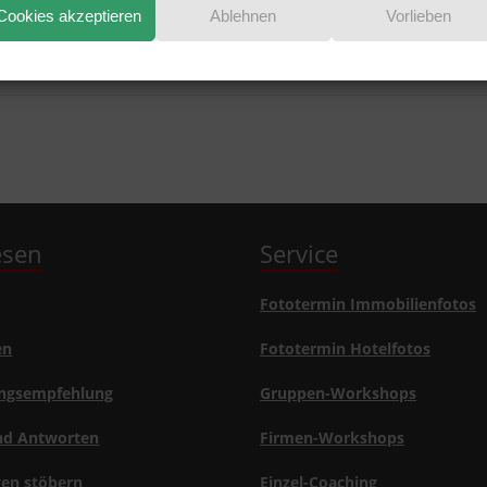
Cookies akzeptieren
Ablehnen
Vorlieben
lesen
Service
Fototermin Immobilienfotos
en
Fototermin Hotelfotos
ngsempfehlung
Gruppen-Workshops
nd Antworten
Firmen-Workshops
gen stöbern
Einzel-Coaching