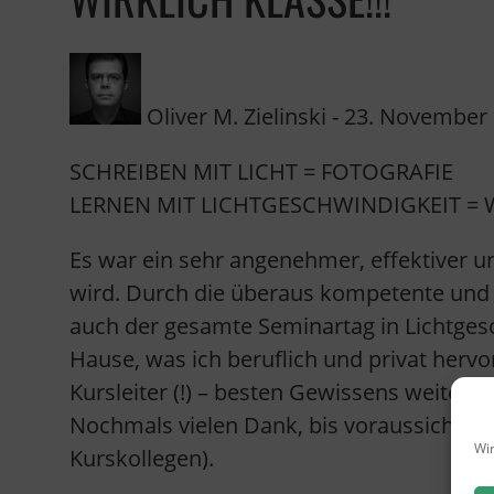
Oliver M. Zielinski
-
23. November
SCHREIBEN MIT LICHT = FOTOGRAFIE
LERNEN MIT LICHTGESCHWINDIGKEIT = WOR
Es war ein sehr angenehmer, effektiver 
wird. Durch die überaus kompetente und 
auch der gesamte Seminartag in Lichtgesc
Hause, was ich beruflich und privat her
Kursleiter (!) – besten Gewissens weiter 
Nochmals vielen Dank, bis voraussichtli
Wir
Kurskollegen).