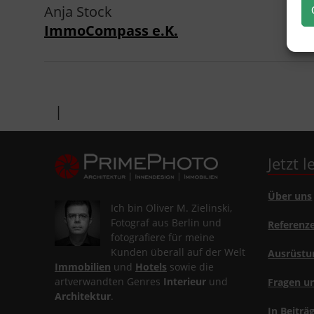
Anja Stock
ImmoCompass e.K.
|
Jetzt 
Über uns
Ich bin Oliver M. Zielinski,
Fotograf aus Berlin und
Referenz
fotografiere für meine
Kunden überall auf der Welt
Ausrüstu
Immobilien
und
Hotels
sowie die
artverwandten Genres
Interieur
und
Fragen u
Architektur
.
In Beiträ