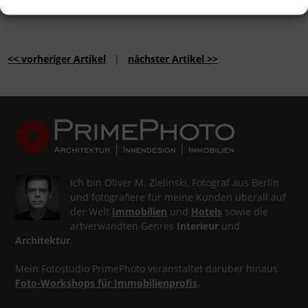
<< vorheriger Artikel
|
nächster Artikel >>
Ich bin Oliver M. Zielinski, Fotograf aus Berlin
und fotografiere für meine Kunden überall auf
der Welt
Immobilien
und
Hotels
sowie die
artverwandten Genres
Interieur
und
Architektur
.
Mein Fotostudio PrimePhoto veranstaltet darüber hinaus
Foto-Workshops für Immobilienprofis
.