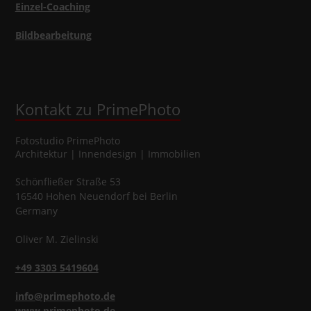
Einzel-Coaching
Bildbearbeitung
Kontakt zu PrimePhoto
Fotostudio
PrimePhoto
Architektur | Innendesign | Immobilien
Schönfließer Straße 53
16540
Hohen Neuendorf
bei Berlin
Germany
Oliver
M.
Zielinski
+49 3303 5419604
info@primephoto.de
www.primephoto.de