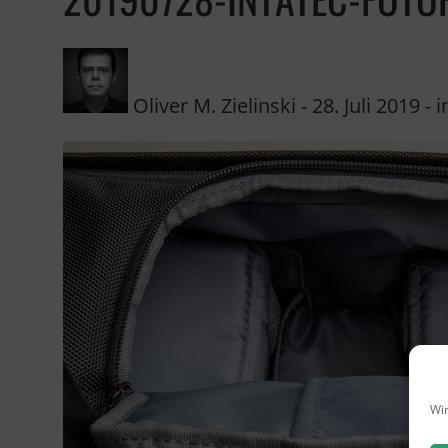
Oliver M. Zielinski
-
28. Juli 2019
- i
Wir