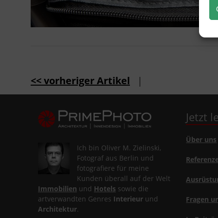
<< vorheriger Artikel
|
Jetzt 
Über uns
Ich bin Oliver M. Zielinski,
Fotograf aus Berlin und
Referenz
fotografiere für meine
Kunden überall auf der Welt
Ausrüstu
Immobilien
und
Hotels
sowie die
artverwandten Genres
Interieur
und
Fragen u
Architektur
.