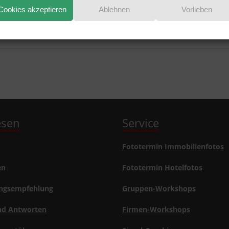
Cookies akzeptieren
Ablehnen
Vorlieben
lesen
Service
Fototermin Immobilienfotos
en
Fototermin Hotelfotos
ngsempfehlung
Gruppen-Workshops
nd Antworten
Firmen-Workshops