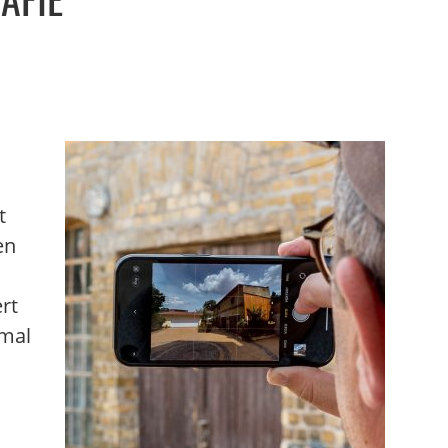
t
en
rt
 mal