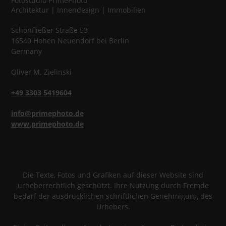
Fotostudio
PrimePhoto
Architektur | Innendesign | Immobilien
Schönfließer Straße 53
16540
Hohen Neuendorf
bei Berlin
Germany
Oliver
M.
Zielinski
+49 3303 5419604
info@primephoto.de
www.primephoto.de
Die Texte, Fotos und Grafiken auf dieser Website sind
urheberrechtlich geschützt. Ihre Nutzung durch Fremde
bedarf der ausdrücklichen schriftlichen Genehmigung des
Urhebers.