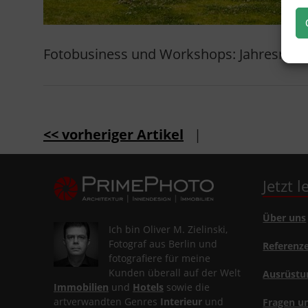
Fotobusiness und Workshops: Jahresrück
<< vorheriger Artikel
|
Jetzt 
Über uns
Ich bin Oliver M. Zielinski,
Fotograf aus Berlin und
Referenz
fotografiere für meine
Kunden überall auf der Welt
Ausrüstu
Immobilien
und
Hotels
sowie die
artverwandten Genres
Interieur
und
Fragen u