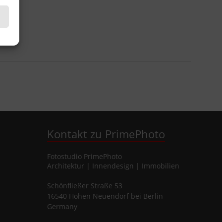
Kontakt zu PrimePhoto
Fotostudio
PrimePhoto
Architektur | Innendesign | Immobilien
Schönfließer Straße 53
16540
Hohen Neuendorf
bei Berlin
Germany