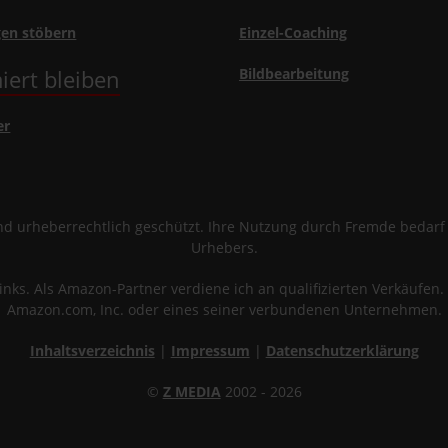
gen stöbern
Einzel-Coaching
iert bleiben
Bildbearbeitung
er
sind urheberrechtlich geschützt. Ihre Nutzung durch Fremde bedar
Urhebers.
links. Als Amazon-Partner verdiene ich an qualifizierten Verkäuf
Amazon.com, Inc. oder eines seiner verbundenen Unternehmen.
Inhaltsverzeichnis
|
Impressum
|
Datenschutzerklärung
©
Z MEDIA
2002 - 2026