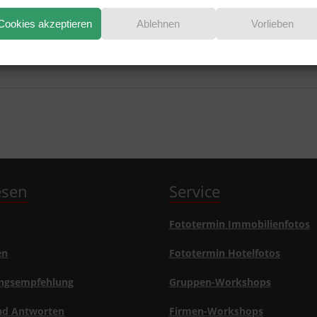
Cookies akzeptieren
Ablehnen
Vorlieben
blick 2021
lesen
Service
Fototermin Immobilienfotos
en
Fototermin Hotelfotos
ngsempfehlung
Gruppen-Workshops
nd Antworten
Firmen-Workshops