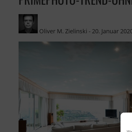
Oliver M. Zielinski
-
20. Januar 202
Wir