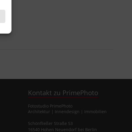
Kontakt zu PrimePhoto
Fotostudio
PrimePhoto
Architektur | Innendesign | Immobilien
Schönfließer Straße 53
16540
Hohen Neuendorf
bei Berlin