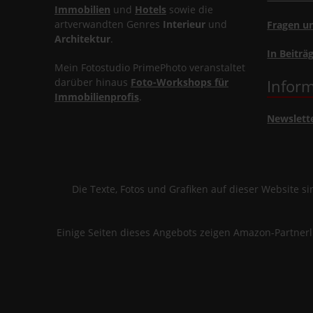
Immobilien
und
Hotels
sowie die
artverwandten Genres
Interieur
und
Fragen u
Architektur
.
In Beiträ
Mein Fotostudio PrimePhoto veranstaltet
darüber hinaus
Foto-Workshops für
Inform
Immobilienprofis
.
Newslett
Die Texte, Fotos und Grafiken auf dieser Website 
Einige Seiten dieses Angebots zeigen Amazon-Partner