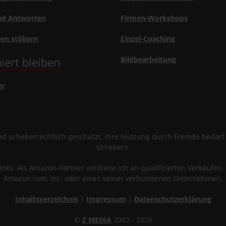
nd Antworten
Firmen-Workshops
gen stöbern
Einzel-Coaching
iert bleiben
Bildbearbeitung
er
sind urheberrechtlich geschützt. Ihre Nutzung durch Fremde bedar
Urhebers.
links. Als Amazon-Partner verdiene ich an qualifizierten Verkäuf
Amazon.com, Inc. oder eines seiner verbundenen Unternehmen.
Inhaltsverzeichnis
|
Impressum
|
Datenschutzerklärung
©
Z MEDIA
2002 - 2026