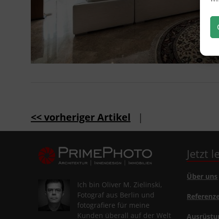
<< vorheriger Artikel
|
Jetzt 
Über uns
Ich bin Oliver M. Zielinski,
Fotograf aus Berlin und
Referenz
fotografiere für meine
Kunden überall auf der Welt
Ausrüstu