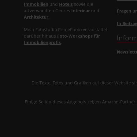
Immobilien
und
Hotels
sowie die
artverwandten Genres
Interieur
und
Fragen u
Architektur
.
In Beiträ
Mein Fotostudio PrimePhoto veranstaltet
darüber hinaus
Foto-Workshops für
Inform
Immobilienprofis
.
Newslett
Die Texte, Fotos und Grafiken auf dieser Website 
Einige Seiten dieses Angebots zeigen Amazon-Partner