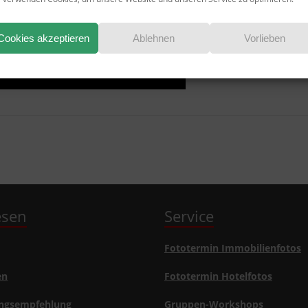
Cookies akzeptieren
Ablehnen
Vorlieben
lesen
Service
Fototermin Immobilienfotos
en
Fototermin Hotelfotos
ngsempfehlung
Gruppen-Workshops