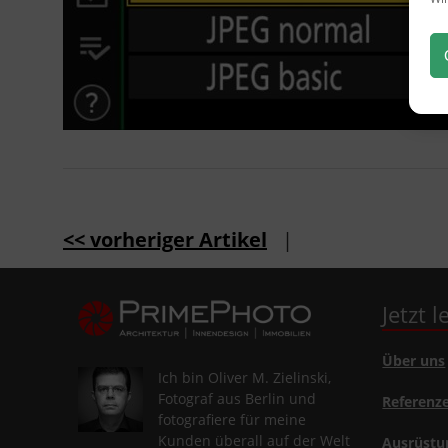
<< vorheriger Artikel
|
Jetzt 
Über uns
Ich bin Oliver M. Zielinski,
Fotograf aus Berlin und
Referenz
fotografiere für meine
Kunden überall auf der Welt
Ausrüstu