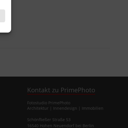
Kontakt zu PrimePhoto
Fotostudio
PrimePhoto
Architektur | Innendesign | Immobilien
Schönfließer Straße 53
16540
Hohen Neuendorf
bei Berlin