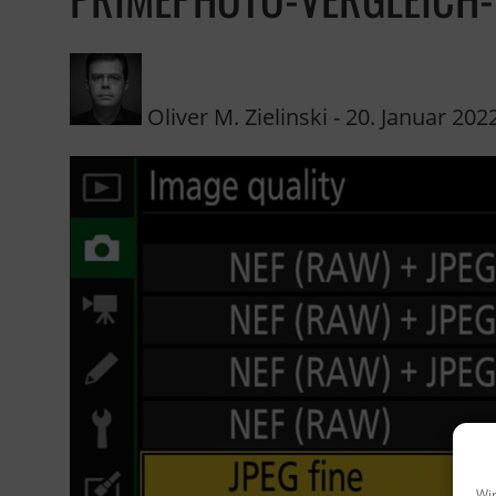
Oliver M. Zielinski
-
20. Januar 202
Wir