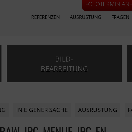
FOTOTERMIN AN
REFERENZEN
AUSRÜSTUNG
FRAGEN
BILD-
BEARBEITUNG
NG
IN EIGENER SACHE
AUSRÜSTUNG
F
RAW-JPG-MENUE-JPG-EN