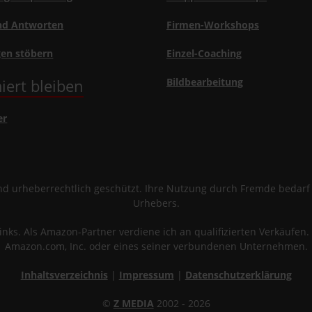
nd Antworten
Firmen-Workshops
gen stöbern
Einzel-Coaching
iert bleiben
Bildbearbeitung
er
sind urheberrechtlich geschützt. Ihre Nutzung durch Fremde bedar
Urhebers.
links. Als Amazon-Partner verdiene ich an qualifizierten Verkäuf
Amazon.com, Inc. oder eines seiner verbundenen Unternehmen.
Inhaltsverzeichnis
|
Impressum
|
Datenschutzerklärung
©
Z MEDIA
2002 - 2026