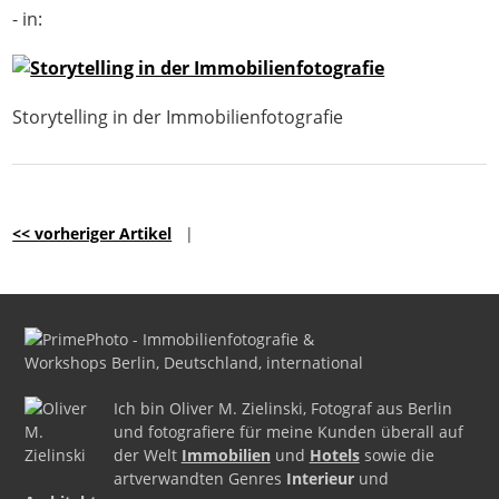
- in:
Storytelling in der Immobilienfotografie
<< vorheriger Artikel
|
Ich bin Oliver M. Zielinski, Fotograf aus Berlin
und fotografiere für meine Kunden überall auf
der Welt
Immobilien
und
Hotels
sowie die
artverwandten Genres
Interieur
und