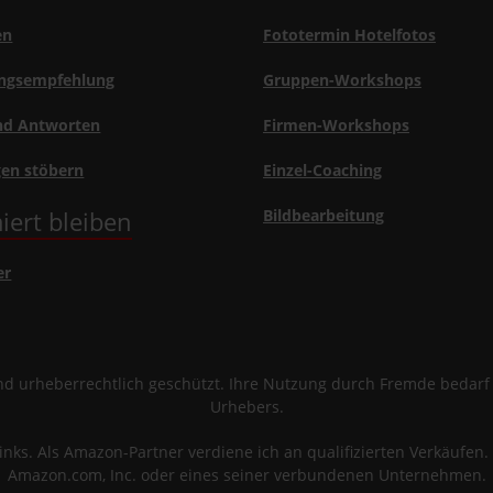
en
Fototermin Hotelfotos
ngsempfehlung
Gruppen-Workshops
nd Antworten
Firmen-Workshops
gen stöbern
Einzel-Coaching
iert bleiben
Bildbearbeitung
er
sind urheberrechtlich geschützt. Ihre Nutzung durch Fremde bedar
Urhebers.
links. Als Amazon-Partner verdiene ich an qualifizierten Verkäuf
Amazon.com, Inc. oder eines seiner verbundenen Unternehmen.