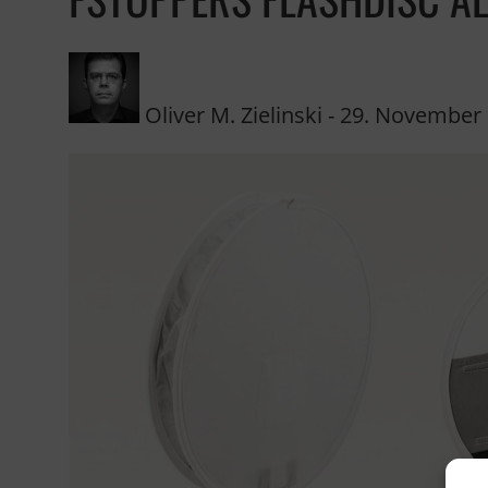
Oliver M. Zielinski
-
29. November