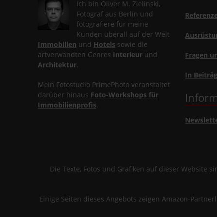
Ich bin Oliver M. Zielinski,
Fotograf aus Berlin und
Referenz
fotografiere für meine
Kunden überall auf der Welt
Ausrüstu
Immobilien
und
Hotels
sowie die
artverwandten Genres
Interieur
und
Fragen u
Architektur
.
In Beiträ
Mein Fotostudio PrimePhoto veranstaltet
darüber hinaus
Foto-Workshops für
Inform
Immobilienprofis
.
Newslett
Die Texte, Fotos und Grafiken auf dieser Website 
Einige Seiten dieses Angebots zeigen Amazon-Partner