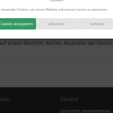
 verwenden Cookies, um unsere Website und unseren Service zu optimieren.
Cookies akzeptieren
Ablehnen
Vorlieben
auf einem Blitzlicht, Rechts: Rückseite der FlashD
lesen
Service
Fototermin Immobilienfotos