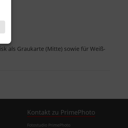
isk als Graukarte (Mitte) sowie für Weiß-
Kontakt zu PrimePhoto
Fotostudio
PrimePhoto