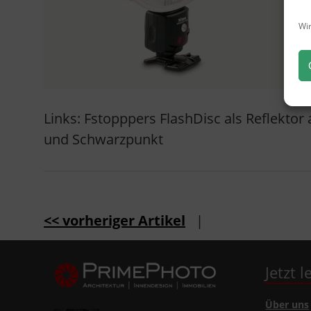
Wir
Links: Fstopppers FlashDisc als Reflektor 
und Schwarzpunkt
<< vorheriger Artikel
|
Jetzt 
Über uns