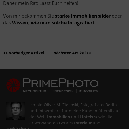
Daher mein Rat: Lasst Euch helfen!
Von mir bekommen Sie
starke Immobilienbilder
oder
das
Wissen, wie man solche fotografiert
.
<< vorheriger Artikel
|
nächster Artikel >>
Ich bin Oliver M. Zielinski, Fotograf aus Berlin
und fotografiere für meine Kunden überall auf
der Welt
Immobilien
und
Hotels
sowie die
artverwandten Genres
Interieur
und
Architektur
.