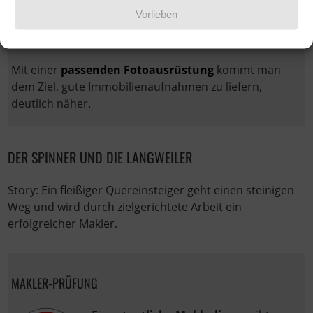
funktioniert ein Smartphone ganz gut. Die
Vorlieben
verantwortlichen technischen Zusammenhänge habe
ich an dieser Stelle schon oft erläutert.
Mit einer
passenden Fotoausrüstung
kommt man
dem Ziel, gute Immobilienaufnahmen zu liefern,
deutlich näher.
DER SPINNER UND DIE LANGWEILER
Story: Ein fleißiger Quereinsteiger geht einen steinigen
Weg und wird durch zielgerichtete Arbeit ein
erfolgreicher Makler.
MAKLER-PRÜFUNG