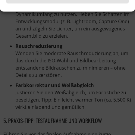
Arbeiten Sie im RAW-Format, um den maximalen
Dynamikumfang zu nutzen. Heben Sie Schatten im
Entwicklungsmodul (z. B. Lightroom, Capture One)
an und zügeln Sie Lichter, um ein ausgewogenes
Gesamtbild zu erzielen.
Rauschreduzierung
Wenden Sie moderate Rauschreduzierung an, um
das durch die ISO-Wahl und Bildbearbeitung
entstandene Bildrauschen zu minimieren – ohne
Details zu zerstören.
Farbkorrektur und Weißabgleich
Justieren Sie den Weißabgleich, um Farbstiche zu
beseitigen. Tipp: Ein leicht warmer Ton (ca. 5.500 K)
wirkt einladend und gemütlich.
5. PRAXIS-TIPP: TESTAUFNAHME UND WORKFLOW
Führen Sie vor der finalen Aufnahme eine kurze