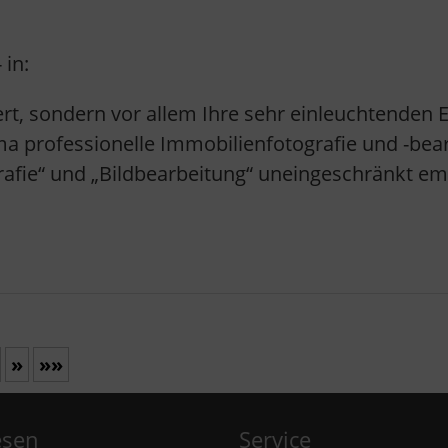
 in:
rt, sondern vor allem Ihre sehr einleuchtenden 
ofessionelle Immobilienfotografie und -bearbe
fie“ und „Bildbearbeitung“ uneingeschränkt em
»
»»
lesen
Service