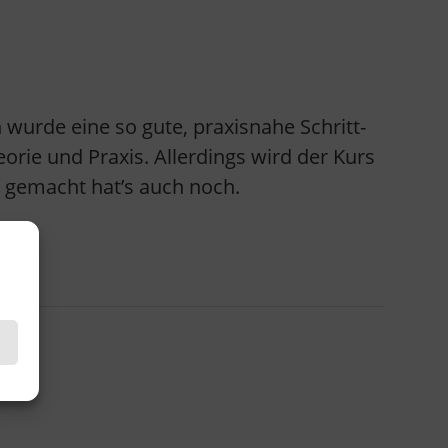
urde eine so gute, praxisnahe Schritt-
eorie und Praxis. Allerdings wird der Kurs
ß gemacht hat’s auch noch.