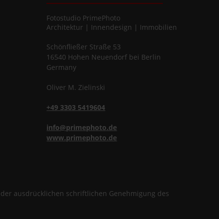
Fotostudio
PrimePhoto
Architektur | Innendesign | Immobilien
Schönfließer Straße 53
16540
Hohen Neuendorf
bei Berlin
Germany
Oliver
M.
Zielinski
+49 3303 5419604
info@primephoto.de
www.primephoto.de
f der ausdrücklichen schriftlichen Genehmigung des