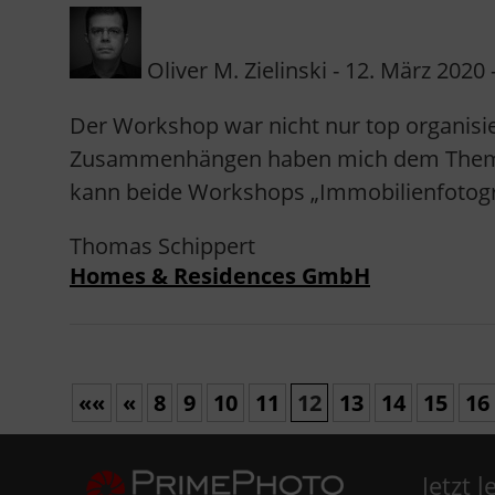
Oliver M. Zielinski - 12. März 2020 -
Der Workshop war nicht nur top organisie
Zusammenhängen haben mich dem Thema pr
kann beide Workshops „Immobilienfotogra
Thomas Schippert
Homes & Residences GmbH
««
«
8
9
10
11
12
13
14
15
16
Jetzt 