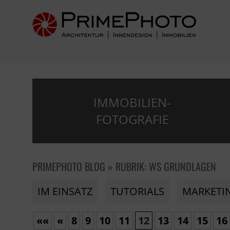
IMMOBILIEN-
FOTOGRAFIE
PRIMEPHOTO BLOG » RUBRIK: WS GRUNDLAGEN
IM EINSATZ
TUTORIALS
MARKETI
««
«
8
9
10
11
12
13
14
15
16