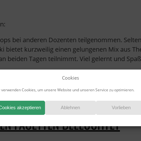
in:
ps bei anderen Dozenten teilgenommen. Selten w
ski bietet kurzweilig einen gelungenen Mix aus Th
an beiden Tagen teilnimmt. Viel gelernt und Spa
Cookies
 verwenden Cookies, um unsere Website und unseren Service zu optimieren.
Cookies akzeptieren
Ablehnen
Vorlieben
EN FACETTEN BELEUCHTET