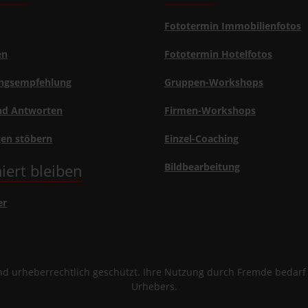
Fototermin Immobilienfotos
en
Fototermin Hotelfotos
ngsempfehlung
Gruppen-Workshops
nd Antworten
Firmen-Workshops
gen stöbern
Einzel-Coaching
iert bleiben
Bildbearbeitung
er
sind urheberrechtlich geschützt. Ihre Nutzung durch Fremde bedar
Urhebers.