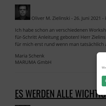
Oliver M. Zielinski - 26. Juni 2021 - 
Ich habe schon an verschiedenen Worksho
für-Schritt Anleitung geboten! Herr Zielin
für mich erst rund wenn man tatsächlich 
Maria Schenk
MARUMA GmbH
Wir
ES WERDEN ALLE WICHTIG