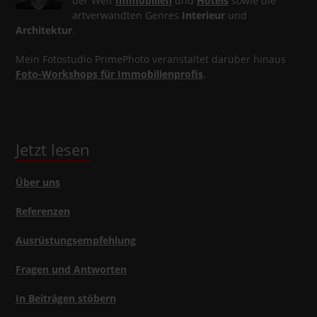
der Welt
Immobilien
und
Hotels
sowie die
artverwandten Genres
Interieur
und
Architektur
.
Mein Fotostudio PrimePhoto veranstaltet darüber hinaus
Foto-Workshops für Immobilienprofis
.
Jetzt lesen
Über uns
Referenzen
Ausrüstungsempfehlung
Fragen und Antworten
In Beiträgen stöbern