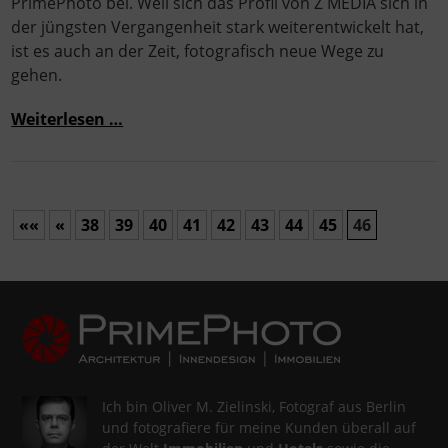
PrimePhoto bei. Weil sich das Profil von Z MEDIA sich in
der jüngsten Vergangenheit stark weiterentwickelt hat,
ist es auch an der Zeit, fotografisch neue Wege zu
gehen.
Weiterlesen …
««
«
38
39
40
41
42
43
44
45
46
Ich bin Oliver M. Zielinski, Fotograf aus Berlin
und fotografiere für meine Kunden überall auf