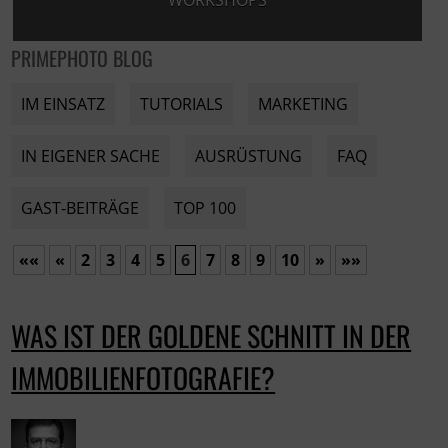
WORKSHOPS
PRIMEPHOTO BLOG
IM EINSATZ
TUTORIALS
MARKETING
IN EIGENER SACHE
AUSRÜSTUNG
FAQ
GAST-BEITRÄGE
TOP 100
««
«
2
3
4
5
6
7
8
9
10
»
»»
WAS IST DER GOLDENE SCHNITT IN DER
IMMOBILIENFOTOGRAFIE?