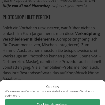
jetzt ein Update erhalten, da das Himmel Austauschen
mit
Hilfe von KI und Photoshop
einfacher geworden ist.
PHOTOSHOP HILFT PERFEKT
Solch ein Vorhaben umzusetzen, war früher nicht so
einfach. Im Fach-Jargon nennt man diese
Verknüpfung
verschiedener Bildelemente
„Compositing“ (englisch
für Zusammensetzen, Mischen, Integrieren). Zum
Himmel Austauschen mussten Sie beispielsweise drei
Werkzeuge im Photoshop kennen (Ebenen, Ebenen-Stil-
Farbbereich, Maske), damit diese Prozedur auch schnell
vonstatten ging. Viele Immobilien-Profis meinten auch,
dass ihre Bestandssoftware das auf Knopfdruck könne.
Aaaaber …
Weiterlesen …
Cookies
Wir verwenden Cookies, um unsere Website und unseren Service zu
optimieren.
Cookies akzeptieren