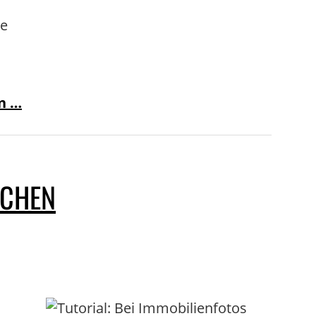
ie
n …
SCHEN