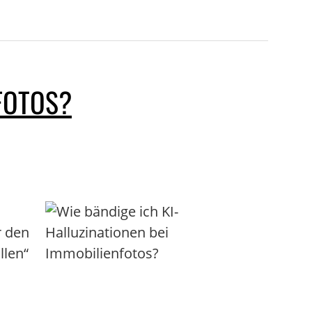
NFOTOS?
r den
llen“