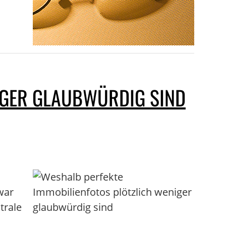
IGER GLAUBWÜRDIG SIND
war
trale