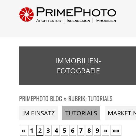
IMMOBILIEN-
FOTOGRAFIE
PRIMEPHOTO BLOG » RUBRIK: TUTORIALS
IM EINSATZ
TUTORIALS
MARKETI
«
1
2
3
4
5
6
7
8
9
»
»»