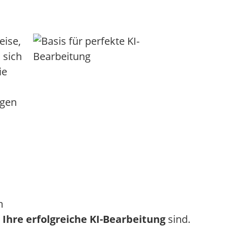
eise,
s sich
ie
igen
m
Ihre erfolgreiche KI-Bearbeitung
sind.