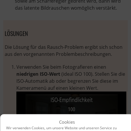
sowie am Schärferegler gedreht wird, dann wird
das latente Bildrauschen womöglich verstärkt.
LÖSUNGEN
Die Lösung für das Rausch-Problem ergibt sich schon
aus den vorgenannten Problembeschreibungen.
Verwenden Sie beim Fotografieren einen
niedrigen ISO-Wert
(ideal ISO 100). Stellen Sie die
ISO-Automatik ab oder begrenzen Sie diese im
Kameramenü auf einen kleinen Wert.
Cookies
Wir verwenden Cookies, um unsere Website und unseren Service zu